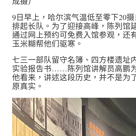
成摄）
9日早上，哈尔滨气温低至零下20
排起长队。为了迎接高峰，陈列馆
通过网上预约可免费入馆参观，还
玉米糊帮他们驱寒。
七三一部队留守名簿、四方楼遗址
实验报告书……陈列馆讲解员高鹏
他看来，讲述这段历史，并不是为
原真实。