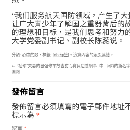
“我们服务航天国防领域，产生了大
让广大青少年了解国之重器背后的
的理想和目标，是我们思考和努力的
大学党委副书记、副校长陈蕊说。
分類:
心中的歌
，標籤:
[db:标签]
。這篇內容的
永久連結
。
←
“袖珍”夫妻的自强修车故查甜心寶貝包養網事_中
阿Q的新名字
国网
發佈留言
發佈留言必須填寫的電子郵件地址
*
標示為
留言
*