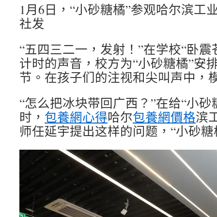
1月6日，“小砂糖橘”参观哈尔滨工
社发
“五四三二一，发射！”在学校“卧震
计时的声音，校方为“小砂糖橘”安
节。在孩子们的注视和尖叫声中，
“怎么把冰块带回广西？”在给“小砂
时，
包養網心得
哈尔
包養網價格
滨
师任延宇提出这样的问题，“小砂糖