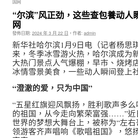
国网
“尔滨”风正劲，这些查包養动人
网
發佈日期:
2024 年 3 月 22 日
，
作者:
admin
新华社哈尔滨1月9日电（记者杨思
来，冬季冰雪游火热，哈尔滨成为新
大热门景点人气爆棚，早市、烧烤
冰情雪景美食，一些动人瞬间登上
“澄澈的爱，只为中国”
“五星红旗迎风飘扬，胜利歌声多么
的祖国，从今走向繁荣富强……”近
世界的梦想大舞台上，被称为“左右
领游客齐声唱响《歌唱祖国》，悠