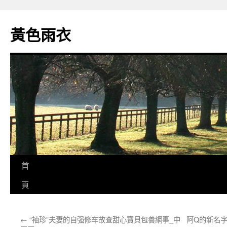
跳
至
黃色雨衣
主
要
內
容
首
頁
←
“袖珍”夫妻的自强修车故查甜心寶貝包養網事_中
阿Q的新名字