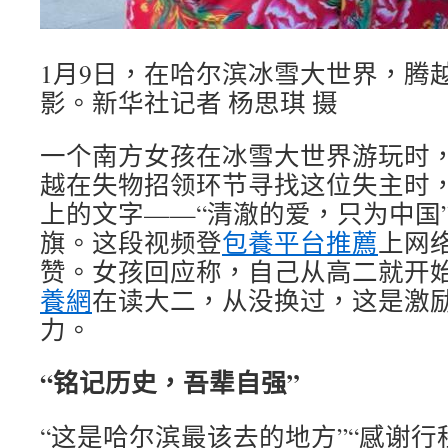
1月9日，在哈尔滨冰雪大世界，腾
影。新华社记者 杨思琪 摄
一个南方女孩在冰雪大世界游玩时
越在失物招领环节寻找这位失主时
上的文字——“清澈的爱，只为中国
旗。这段视频登
包養平台推薦
上网
赞。女孩回应称，自己从高二就开
養網
在读大二，从没换过，这是激
力。
“铭记历史，吾辈自强”
“这是哈尔滨最该去的地方”“感谢行