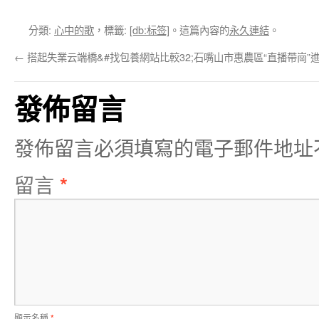
分類:
心中的歌
，標籤:
[db:标签]
。這篇內容的
永久連結
。
←
搭起失業云端橋&#找包養網站比較32;石嘴山市惠農區“直播帶崗”
發佈留言
發佈留言必須填寫的電子郵件地址
留言
*
顯示名稱
*