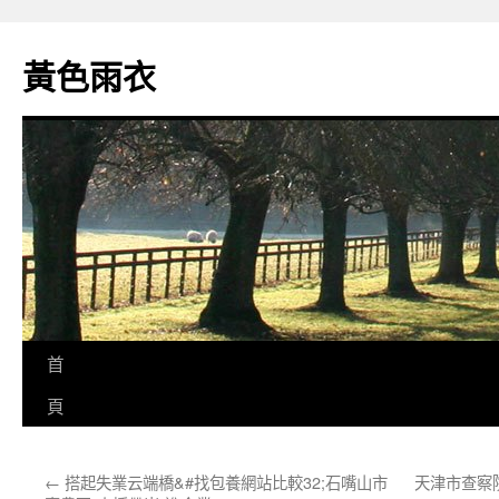
跳
至
黃色雨衣
主
要
內
容
首
頁
←
搭起失業云端橋&#找包養網站比較32;石嘴山市
天津市查察