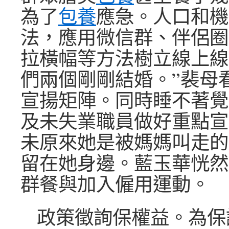
為了
包養
應急。人口和機
法，應用微信群、伴侶圈
拉橫幅等方法樹立線上線
們兩個剛剛結婚。”裴母
宣揚矩陣。同時睡不著覺
及未失業職員做好重點宣
未原來她是被媽媽叫走的
留在她身邊。藍玉華恍然
群餐與加入僱用運動。
政策徵詢保權益。為保