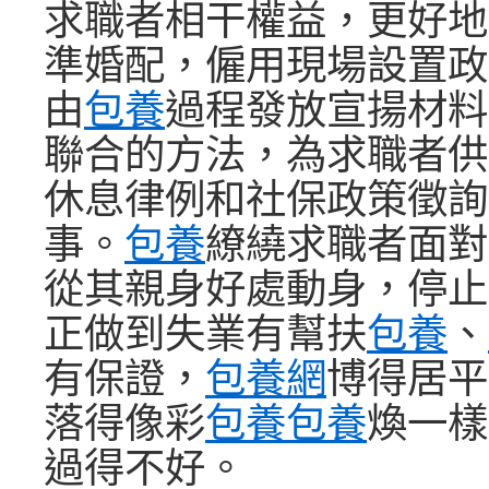
求職者相干權益，更好地
準婚配，僱用現場設置政
由
包養
過程發放宣揚材料
聯合的方法，為求職者供
休息律例和社保政策徵詢
事。
包養
繚繞求職者面對
從其親身好處動身，停止
正做到失業有幫扶
包養
、
有保證，
包養網
博得居平
落得像彩
包養
包養
煥一樣
過得不好。