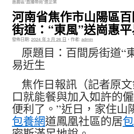
惠農區“直播帶崗”進企業
河南省焦作市山陽區百
街道：“東風”送崗惠
發佈日期:
2024 年 3 月 26 日
，
作者:
admin
原題目：百間房街道“
易近生
焦作日報訊（記者原文
口就能餐與加入如許的僱
便利了。”近日，家住山
包養網
道鳳凰社區的居
包
密斯滿足地說。