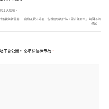
容的
永久連結
。
村落復興新畫卷
寵物花費市場查一包養經驗詢拜訪：需求顯明增加 範圍不竭
擴展
→
*
址不會公開。
必填欄位標示為