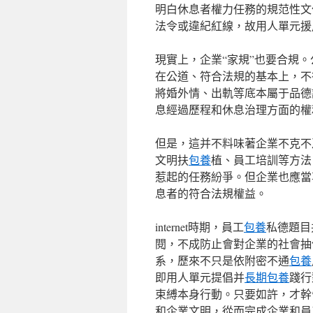
明白休息者權力任務的規范性文
法令或違紀紅線，故用人單元援
現實上，企業“家規”也要合規
在公道、符合法規的基本上，不
將婚外情、出軌等底本屬于品德
息經過歷程和休息治理方面的權
但是，這并不料味著企業不克不
文明扶
包養
植、員工培訓等方法
惹起的任務紛爭。但企業也應當
息者的符合法規權益。
internet時期，員工
包養
私德題目
閱，不成防止會對企業的社會抽
系，歷來不只是依附密不通
包養
即用人單元提倡并
長期包養
踐行
束縛本身行動。只要如許，才幹
和企業文明，從而完成企業和員