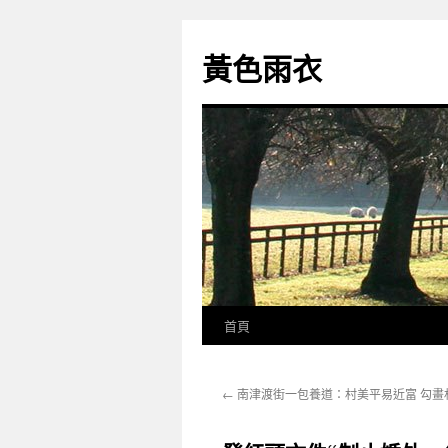
跳
至
黃色雨衣
主
要
內
容
首頁
←
南津渡街一包養道：村美平易近富 勾畫