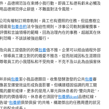
件，品德規范旨在束縛小我行動，即員工私德有虧未必觸及
用品德規范停止辭退，不難面對法令風險。
。公司有權制訂規章軌制，員工也有遵照的任務，但這應樹立
得違背
包養合約
法令強迫性規則。涉事公司軌制擴權攬事，
評價和言論領導的範疇，回為治理內在的事務，超越其在休
利范疇，不該該被強迫履行。
及向員工提倡對的的價
包養
值不雅。企業可以經由過程外部
，領導員工建立對的的婚愛不雅念，從而削減因私生涯題目
尊敬員工的小我隱私和不受拘束，不克不及以此為由損害休
并非純
包養
潔小我品德題目，收集發酵激發的公共
包養
審
像甚至運營效益形成負面影響。但構建穩固協調的用工關
風的嚴苛戒律，更多的是用人單元與休息者的“雙向奔赴”，
對的的價值導向，休息者也須固守
包養網dcard
品德紅線，
告竣“
包養網
俱榮俱損”的共鳴，構建傑出的任務周遭的狀況
工的配合成長。