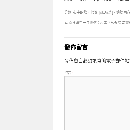
分類:
心中的歌
，標籤:
[db:标签]
。這篇內
←
南津渡街一包養道：村美平易近富 勾畫
發佈留言
發佈留言必須填寫的電子郵件地
留言
*