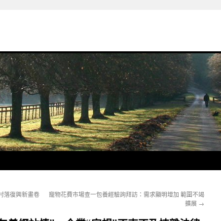
村落復興新畫卷
寵物花費市場查一包養經驗詢拜訪：需求顯明增加 範圍不竭
擴展
→