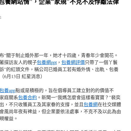
包養網站情”，企業“家規”不克不及悖離法律
n
布“關于制止婚外那一年，她才十四歲，青春年少會開花。
著探訪友人的幌子
包養網ppt
，
包養網評價
只帶了一個丫鬟
訴”的紅頭文件，稱公司已婚員工若有婚外情、出軌、包養
6月13日 紅星消息）
包養app
點或是積極的，旨在倡導員工建立對的的價值不
家庭關系
包養合約
。新聞一“我媽怎麼會這樣看寶寶？”裴奕
出，不只收獲員工及其家眷的支撐，並且
包養網
在社交媒體
會風尚年夜有裨益，但企業要依法處事，不克不及以此為由
規權益。