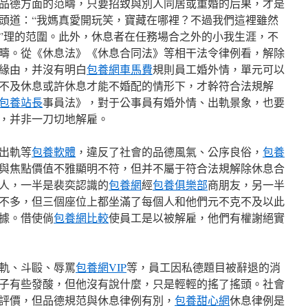
品德方面的范疇，只要招致與別人同居或重婚的后果，才是
頭道：“我媽真愛開玩笑，寶藏在哪裡？不過我們這裡雖然
”理的范圍。此外，休息者在任務場合之外的小我生涯，不
疇。從《休息法》《休息合同法》等相干法令律例看，解除
緣由，并沒有明白
包養網車馬費
規則員工婚外情，單元可以
不及休息或許休息才能不婚配的情形下，才幹符合法規解
包養站長
事員法》，對于公事員有婚外情、出軌景象，也要
，并非一刀切地解雇。
出軌等
包養軟體
，違反了社會的品德風氣、公序良俗，
包養
與焦點價值不雅顯明不符，但并不屬于符合法規解除休息合
人，一半是裴奕認識的
包養網
經
包養俱樂部
商朋友，另一半
不多，但三個座位上都坐滿了每個人和他們元不克不及以此
據。借使倘
包養網比較
使員工是以被解雇，他們有權謝絕實
軌、斗毆、辱罵
包養網VIP
等，員工因私德題目被辭退的消
子有些發酸，但他沒有說什麼，只是輕輕的搖了搖頭。社會
評價，但品德規范與休息律例有別，
包養甜心網
休息律例是