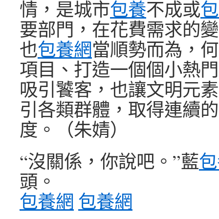
情，是城市
包養
不成或
包
要部門，在花費需求的變
也
包養網
當順勢而為，何
項目、打造一個個小熱門
吸引饕客，也讓文明元素
引各類群體，取得連續的
度。（
朱婧
）
“沒關係，你說吧。”藍
包
頭。
包養網
包養網