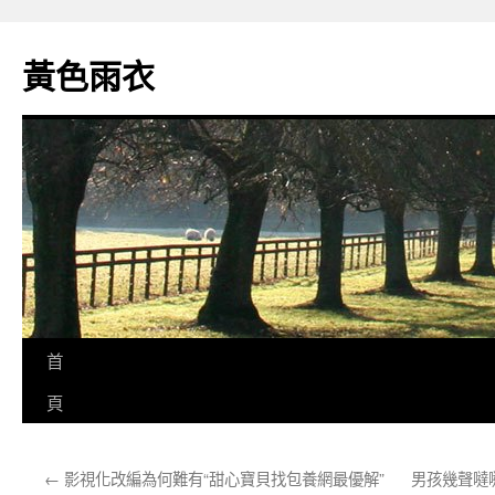
跳
至
黃色雨衣
主
要
內
容
首
頁
←
影視化改編為何難有“甜心寶貝找包養網最優解”
男孩幾聲噠