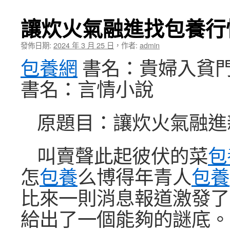
讓炊火氣融進找包養行
發佈日期:
2024 年 3 月 25 日
，
作者:
admin
包養網
書名：貴婦入貧門
書名：言情小說
原題目：讓炊火氣融進
叫賣聲此起彼伏的菜
包
怎
包養
么博得年青人
包養
比來一則消息報道激發了
給出了一個能夠的謎底。