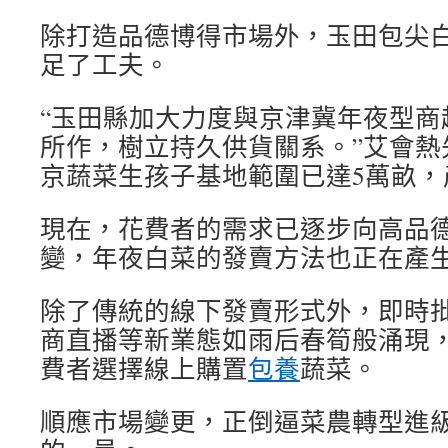
除打造品德博得市場外，玉田包尖
足了工夫。
“玉田縣加大力度與京津冀年夜型商
所作，樹立持久供貨關系。”艾會熱先
京蔬菜生孩子基地範圍已達5萬畝，
現在，花費者的需求已逐步向高品
變，年夜白菜的發賣方法也正在產
除了傳統的線下發賣形式外，即時
商直播等新業態如雨后春筍般涌現
費者選擇線上購置
包養
蔬菜。
順應市場變更，正倒逼菜農轉型進