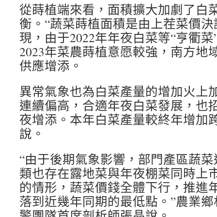
從蒔植端來看，面積擴大加劇了白
衡。“蔬菜蒔植面積是由上茬菜價決
現，由于2022年年夜白菜等“亨衢
2023年菜農蒔植意愿較強，南方地
供應增添。
異常氣象也為白菜產量的增加火上加
連續偏高，合適年夜白菜發展，也
夜增添。本年白菜產量較終年增加跨
說。
“由于後期氣象影響，部門產區蔬菜
類也存在露地菜與年夜棚菜同時上
的情形，蔬菜價錢全體下行，推進
落到近幾年同期的最低點。”農業鄉
警團隊首席剖析師張晶說。