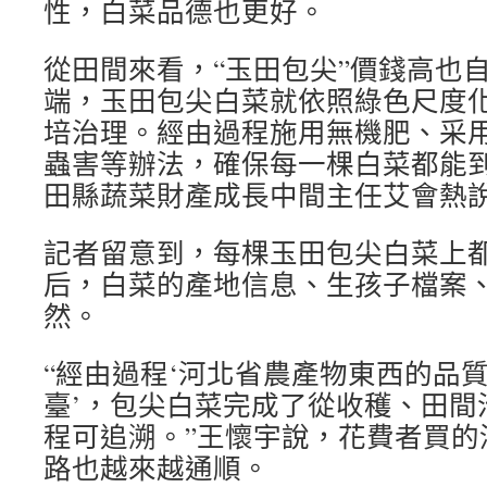
性，白菜品德也更好。
從田間來看，“玉田包尖”價錢高也
端，玉田包尖白菜就依照綠色尺度
培治理。經由過程施用無機肥、采
蟲害等辦法，確保每一棵白菜都能到
田縣蔬菜財產成長中間主任艾會熱
記者留意到，每棵玉田包尖白菜上
后，白菜的產地信息、生孩子檔案
然。
“經由過程‘河北省農產物東西的品
臺’，包尖白菜完成了從收穫、田間
程可追溯。”王懷宇說，花費者買的
路也越來越通順。