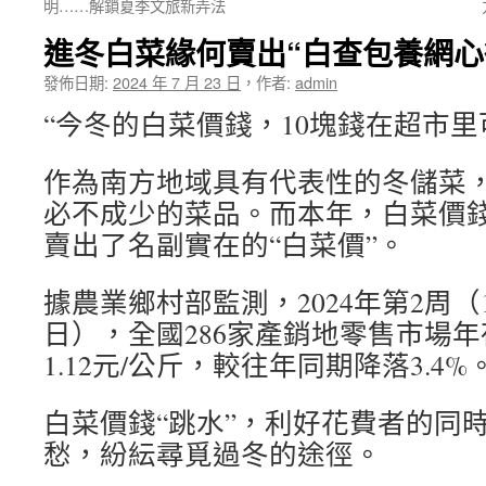
明……解鎖夏季文旅新弄法
進冬白菜緣何賣出“白查包養網心
發佈日期:
2024 年 7 月 23 日
，
作者:
admin
“今冬的白菜價錢，10塊錢在超市里
作為南方地域具有代表性的冬儲菜
必不成少的菜品。而本年，白菜價
賣出了名副實在的“白菜價”。
據農業鄉村部監測，2024年第2周（1
日），全國286家產銷地零售市場
1.12元/公斤，較往年同期降落3.4%
白菜價錢“跳水”，利好花費者的同
愁，紛紜尋覓過冬的途徑。