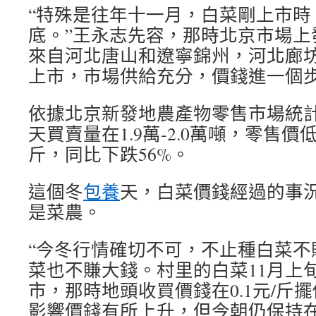
“特殊是往年十一月，白菜剛上市時
底。”王永志先容，那時北京市場上
來自河北唐山和遼寧錦州，河北廊
上市，市場供給充分，價錢進一個
依據北京新發地農產物零售市場統計
天買賣量在1.9萬-2.0萬噸，零售價
斤，同比下跌56%。
這個冬
包養
天，白菜價錢經過的事況“
是菜農。
“今冬行情確切不可，不止種白菜不
菜也不賺大錢。村里的白菜11月上
市，那時地頭收買價錢在0.1元/斤
影響價錢有所上升，但今朝仍保持在0.2