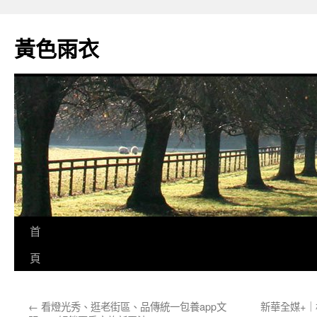
跳
至
黃色雨衣
主
要
內
容
首
頁
←
看燈光秀、逛老街區、品傳統一包養app文
新華全媒+｜