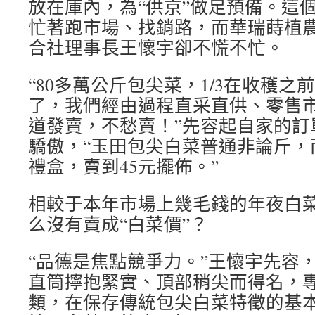
放在庫內，為“供京”做足預備。這
忙著跑市場、找銷路，而華瑞蒔植
合社理事長王懷宇卻不慌不忙。
“80多萬公斤包尖菜，1/3在收穫
了，我們經由過程直采直供、零售
道發賣，不愁賣！”先容起自家的訂
驕傲，“玉田包尖白菜普通非論斤，
禮盒，賣到45元擺佈。”
相較于本年市場上幾毛錢的年夜白菜
么沒有賣成“白菜價”？
“品德是焦點競爭力。”王懷宇先容，
直筒擰抱緊實、頂部稍尖而得名，
類，在保存傳統包尖白菜特徵的基