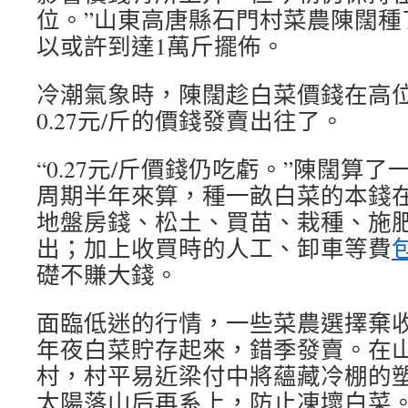
位。”山東高唐縣石門村菜農陳闊種
以或許到達1萬斤擺佈。
冷潮氣象時，陳闊趁白菜價錢在高
0.27元/斤的價錢發賣出往了。
“0.27元/斤價錢仍吃虧。”陳闊算
周期半年來算，種一畝白菜的本錢在1
地盤房錢、松土、買苗、栽種、施
出；加上收買時的人工、卸車等費
礎不賺大錢。
面臨低迷的行情，一些菜農選擇棄
年夜白菜貯存起來，錯季發賣。在
村，村平易近梁付中將蘊藏冷棚的
太陽落山后再系上，防止凍壞白菜。