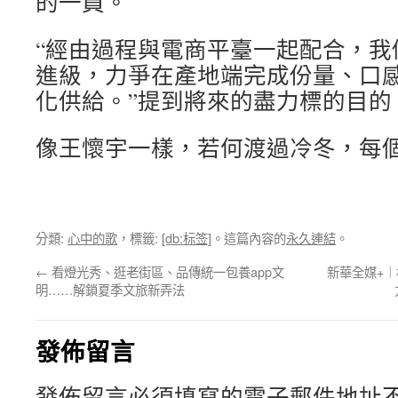
的一員。
“經由過程與電商平臺一起配合，我
進級，力爭在產地端完成份量、口
化供給。”提到將來的盡力標的目的
像王懷宇一樣，若何渡過冷冬，每
分類:
心中的歌
，標籤:
[db:标签]
。這篇內容的
永久連結
。
←
看燈光秀、逛老街區、品傳統一包養app文
新華全媒+｜
明……解鎖夏季文旅新弄法
發佈留言
發佈留言必須填寫的電子郵件地址