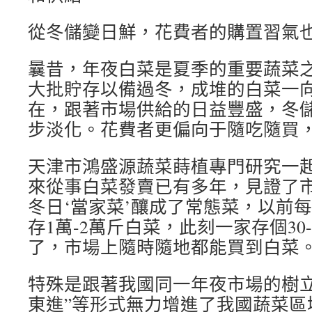
從冬儲變日鮮，花費者的購置習氣
曩昔，年夜白菜是夏季的重要蔬菜
大批貯存以備過冬，成堆的白菜一
在，跟著市場供給的日益豐盛，冬
步淡化。花費者更偏向于隨吃隨買
天津市鴻盛源蔬菜蒔植專門研究一
來從事白菜發賣已有多年，見證了市
冬日‘當家菜’釀成了常態菜，以前
存1萬-2萬斤白菜，此刻一家存個30
了，市場上隨時隨地都能買到白菜。
特殊是跟著我國同一年夜市場的樹立
東進”等形式無力增進了我國蔬菜區